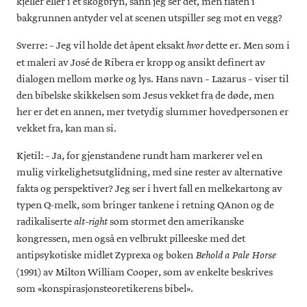
kjeller eller i et skogbryn, sånn jeg ser det, men flaten i
bakgrunnen antyder vel at scenen utspiller seg mot en vegg?
Sverre: – Jeg vil holde det åpent eksakt
dette er. Men som i
hvor
et maleri av José de Ribera er kropp og ansikt definert av
dialogen mellom mørke og lys. Hans navn – Lazarus – viser til
den bibelske skikkelsen som Jesus vekket fra de døde, men
her er det en annen, mer tvetydig slummer hovedpersonen er
vekket fra, kan man si.
Kjetil: – Ja, for gjenstandene rundt ham markerer vel en
mulig virkelighetsutglidning, med sine rester av alternative
fakta og perspektiver? Jeg ser i hvert fall en melkekartong av
typen Q-melk, som bringer tankene i retning QAnon og de
radikaliserte
som stormet den amerikanske
alt-right
kongressen, men også en velbrukt pilleeske med det
antipsykotiske midlet Zyprexa og boken
Behold a Pale Horse
(1991) av Milton William Cooper, som av enkelte beskrives
som «konspirasjonsteoretikerens bibel».