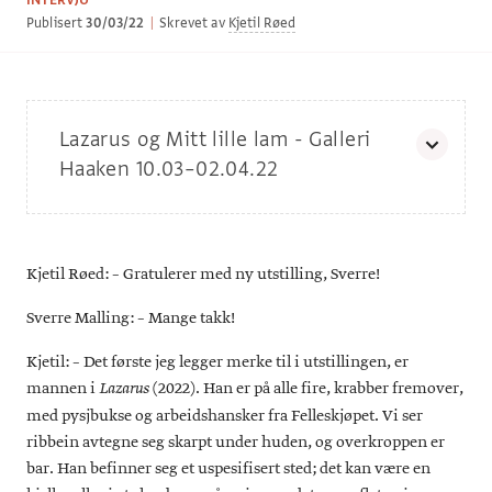
INTERVJU
Publisert
30/03/22
|
Skrevet av
Kjetil Røed
Lazarus og Mitt lille lam - Galleri
Haaken 10.03–02.04.22
I utstillingen «Lazarus og Mitt lille lam» problematiserer
Malling et sosialt, kulturelt og politisk krisefelt. Hva betyr
samhold, individualitet og historiebevissthet i en tid hvor
Kjetil Røed: – Gratulerer med ny utstilling, Sverre!
sannhetsbegreper- og hegemonier er forvitret? Hva er
forholdet mellom den oppbyggelige fortellingen,
faktakritiske understrømmer og falske nyheter som forgifter
Sverre Malling: – Mange takk!
det offentlige ordskiftet? I de aktuelle verkene sirkulerer
referanser til William Blake, Anne Cath. Vestly,
Kjetil: – Det første jeg legger merke til i utstillingen, er
konspirasjonslitteratur, Bjørn Eidsvåg og svartmetall rundt
mannen i
(2022). Han er på alle fire, krabber fremover,
Lazarus
om hverandre. Mallings linse setter historiske og
kontemporære fenomener opp mot hverandre og belyser
med pysjbukse og arbeidshansker fra Felleskjøpet. Vi ser
sprekkene, glipene og spenningene som oppstår i friksjonen.
ribbein avtegne seg skarpt under huden, og overkroppen er
bar. Han befinner seg et uspesifisert sted; det kan være en
Portrettfoto: Pernille Sandberg