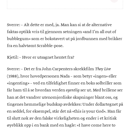
Sverre Malling (f. 1976) arbeider i all hovedsak med tegning,
gjerne med et litterært tilsnitt. Hans figurative tegninger har
alltid en tidkrevende detaljrikdom som vever sammen en
Sverre: – Alt dette er med, ja. Man kan si at de alternative
uavsluttet kjede av tvetydige symboler, antydninger og
allusjoner til både kunst, litteratur, kunst- og kulturhistorie
faktas optikk vris til gjennom setningen «and I’m all out of
såvel som kontemporære strømninger i massekulturen.
bubblegum» som er bokstavert ut på jordbunnen med brikker
Mallings mangfoldige verker er fascinerende og sterke
fra en halvtømt Scrabble-pose.
visuelle fortellinger i seg selv, men de utspiller seg i historisk
og kulturelt rom som kommenterer vårt begrep om fortiden
og skaper uventede skråblikk på samtiden.
Kjetil: – Hvor er utsagnet hentet fra?
Sverre: – Det er fra John Carpenters skrekkfilm
They Live
(1988), hvor hovedpersonen Nada – som betyr «ingen» eller
«ingenting» – ved en tilfeldighet finner en boks solbriller som
får ham til å se hvordan verden
ser ut. Med brillene ser
egentlig
han at det vandrer utenomjordiske skapninger blant oss, og
tingenes hemmelige budskap avdekkes: Under dollartegnet på
en seddel, for eksempel, står det nå «this is your God». Han får
til slutt nok av den falske virkeligheten og ender i et kritisk
øyeblikk opp i en bank med en hagle: «I have come here to