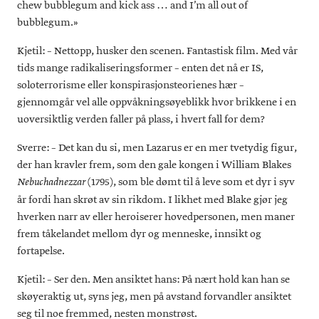
chew bubblegum and kick ass … and I’m all out of
bubblegum.»
Kjetil: – Nettopp, husker den scenen. Fantastisk film. Med vår
tids mange radikaliseringsformer – enten det nå er IS,
soloterrorisme eller konspirasjonsteorienes hær –
gjennomgår vel alle oppvåkningsøyeblikk hvor brikkene i en
uoversiktlig verden faller på plass, i hvert fall for dem?
Sverre: – Det kan du si, men Lazarus er en mer tvetydig figur,
der han kravler frem, som den gale kongen i William Blakes
(1795), som ble dømt til å leve som et dyr i syv
Nebuchadnezzar
år fordi han skrøt av sin rikdom. I likhet med Blake gjør jeg
hverken narr av eller heroiserer hovedpersonen, men maner
frem tåkelandet mellom dyr og menneske, innsikt og
fortapelse.
Kjetil: – Ser den. Men ansiktet hans: På nært hold kan han se
skøyeraktig ut, syns jeg, men på avstand forvandler ansiktet
seg til noe fremmed, nesten monstrøst.