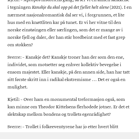
Kjetil: – Apropos historiens gang, så ser vi en annen skikkelse
i tegningen
(2021). I en
Kanskje du skal opp på det fjellet helt alene
nærmest nasjonalromantisk dal ser vi, i forgrunnen, et lite
hus med en knøttliten kar på tunet. Er vi her vitne til den
norske einstøingen eller særlingen, som det er mange av i
norske fjell og daler, der han står bredbeint med et fast grep
om stokken?
Sverre: – Kanskje det? Kanskje troner han der som den ene,
individet, som motsetter seg enhver kollektiv bevegelse i
ensom majestet. Eller kanskje, på den annen side, han har tatt
sitt første skritt inn i radikal ekstremisme … Det er også en
mulighet.
Kjetil: – Over ham en monumental treformasjon også, som
kan minne om Theodor Kittelsens flerhodede jotner. Er det et
slektskap mellom bondens og trollets egenrådighet?
Sverre: – Trollet i folkeeventyrene har jo etter hvert blitt
ikoner for «det norske» og plastfigurer til salgs på Karl Johan,