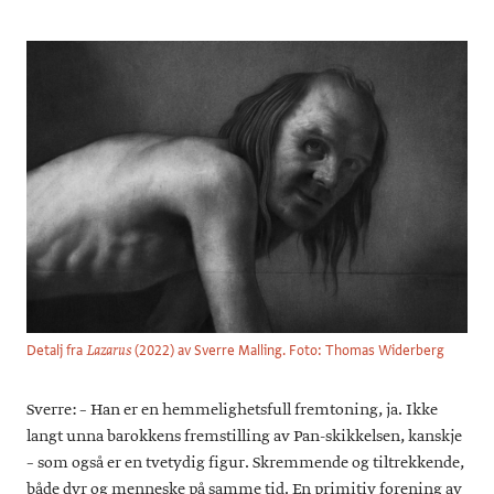
Detalj fra
(2022) av Sverre Malling. Foto: Thomas Widerberg
Lazarus
Sverre: – Han er en hemmelighetsfull fremtoning, ja. Ikke
langt unna barokkens fremstilling av Pan-skikkelsen, kanskje
– som også er en tvetydig figur. Skremmende og tiltrekkende,
både dyr og menneske på samme tid. En primitiv forening av