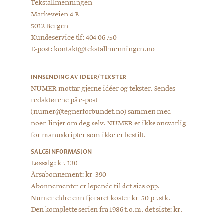
Tekstallmenningen
Markeveien 4 B
5012 Bergen
Kundeservice tlf: 404 06 750
E-post: kontakt@tekstallmenningen.no
INNSENDING AV IDEER/TEKSTER
NUMER mottar gjerne idéer og tekster. Sendes
redaktørene på e-post
(numer@tegnerforbundet.no) sammen med
noen linjer om deg selv. NUMER er ikke ansvarlig
for manuskripter som ikke er bestilt.
SALGSINFORMASJON
Løssalg: kr. 130
Årsabonnement: kr. 390
Abonnementet er løpende til det sies opp.
Numer eldre enn fjoråret koster kr. 50 pr.stk.
Den komplette serien fra 1986 t.o.m. det siste: kr.