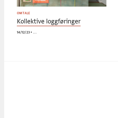
OMTALE
Kollektive loggføringer
14/12/23
•
…